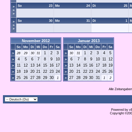
So
23
Mo
24
Di
25
M
>
>
>
So
30
Mo
31
Di
1
M
>
>
>
November 2012
Januar 2013
So
Mo
Di
Mi
Do
Fr
Sa
So
Mo
Di
Mi
Do
Fr
Sa
1
2
3
1
2
3
4
5
>
28
29
30
31
>
30
31
4
5
6
7
8
9
10
6
7
8
9
10
11
12
>
>
11
12
13
14
15
16
17
13
14
15
16
17
18
19
>
>
18
19
20
21
22
23
24
20
21
22
23
24
25
26
>
>
25
26
27
28
29
30
27
28
29
30
31
>
1
>
1
2
Alle Zeitangaben
Powered by vBu
Copyright ©2000