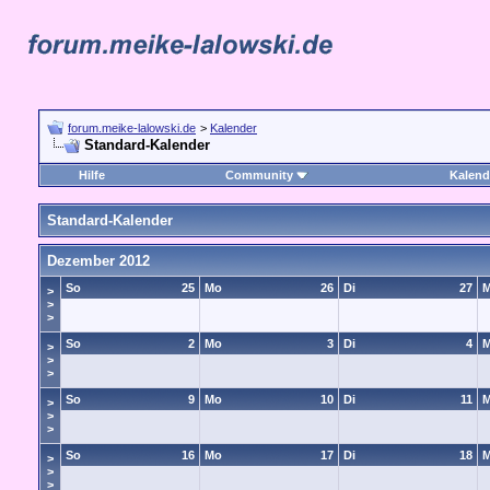
forum.meike-lalowski.de
>
Kalender
Standard-Kalender
Hilfe
Community
Kalend
Standard-Kalender
Dezember 2012
So
25
Mo
26
Di
27
M
>
>
>
So
2
Mo
3
Di
4
M
>
>
>
So
9
Mo
10
Di
11
M
>
>
>
So
16
Mo
17
Di
18
M
>
>
>