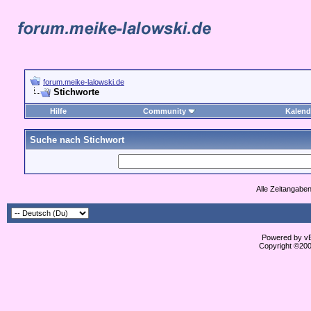
forum.meike-lalowski.de
Stichworte
Hilfe
Community
Kalend
Suche nach Stichwort
Alle Zeitangaben
Powered by vBu
Copyright ©2000