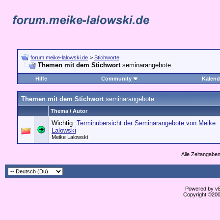
forum.meike-lalowski.de
>
Stichworte
Themen mit dem Stichwort
seminarangebote
Hilfe
Community
Kalend
Themen mit dem Stichwort
seminarangebote
Thema / Autor
Wichtig:
Terminübersicht der Seminarangebote von Meike
Lalowski
Meike Lalowski
Alle Zeitangaben
Powered by vBu
Copyright ©2000