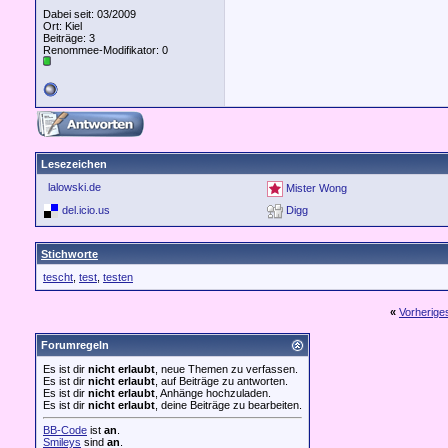
Dabei seit: 03/2009
Ort: Kiel
Beiträge: 3
Renommee-Modifikator:
0
Lesezeichen
lalowski.de
Mister Wong
del.icio.us
Digg
Stichworte
tescht
,
test
,
testen
«
Vorherig
Forumregeln
Es ist dir
nicht erlaubt
, neue Themen zu verfassen.
Es ist dir
nicht erlaubt
, auf Beiträge zu antworten.
Es ist dir
nicht erlaubt
, Anhänge hochzuladen.
Es ist dir
nicht erlaubt
, deine Beiträge zu bearbeiten.
BB-Code
ist
an
.
Smileys
sind
an
.