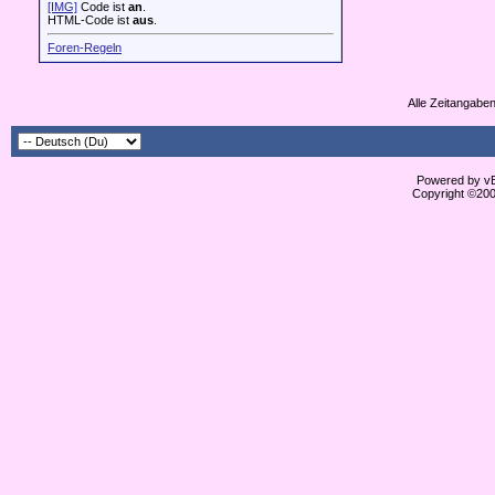
[IMG]
Code ist
an
.
HTML-Code ist
aus
.
Foren-Regeln
Alle Zeitangaben
Powered by vBu
Copyright ©2000