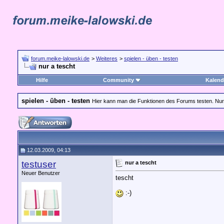
forum.meike-lalowski.de
>
Weiteres
>
spielen - üben - testen
nur a tescht
Hilfe
Community
Kalend
spielen - üben - testen
Hier kann man die Funktionen des Forums testen. Nur k
12.03.2009, 04:13
testuser
nur a tescht
Neuer Benutzer
tescht
:-)