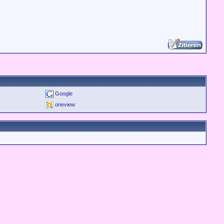
Google
oneview