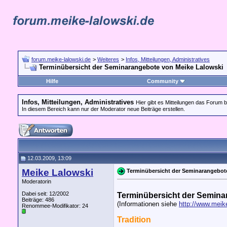
forum.meike-lalowski.de
>
Weiteres
>
Infos, Mitteilungen, Administratives
Terminübersicht der Seminarangebote von Meike Lalowski
Hilfe
Community
Infos, Mitteilungen, Administratives
Hier gibt es Mitteilungen das Forum b
In diesem Bereich kann nur der Moderator neue Beiträge erstellen.
12.03.2009, 13:09
Meike Lalowski
Terminübersicht der Seminarangebot
Moderatorin
Dabei seit: 12/2002
Terminübersicht der Semina
Beiträge: 486
(Informationen siehe
http://www.meik
Renommee-Modifikator:
24
Tradition