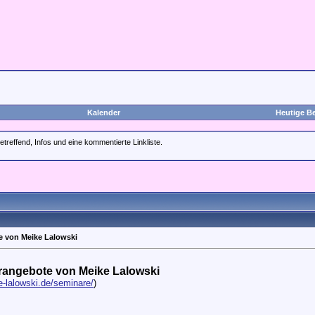
Kalender
Heutige Be
etreffend, Infos und eine kommentierte Linkliste.
e von Meike Lalowski
rangebote von Meike Lalowski
e-lalowski.de/seminare/
)