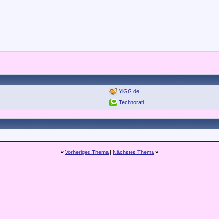
YiGG.de
Technorati
«
Vorheriges Thema
|
Nächstes Thema
»