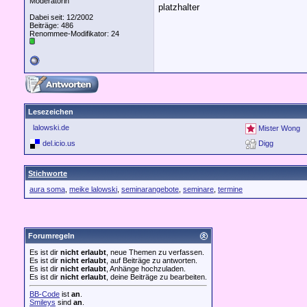
Moderatorin
platzhalter
Dabei seit: 12/2002
Beiträge: 486
Renommee-Modifikator:
24
Lesezeichen
lalowski.de
Mister Wong
del.icio.us
Digg
Stichworte
aura soma
,
meike lalowski
,
seminarangebote
,
seminare
,
termine
Forumregeln
Es ist dir
nicht erlaubt
, neue Themen zu verfassen.
Es ist dir
nicht erlaubt
, auf Beiträge zu antworten.
Es ist dir
nicht erlaubt
, Anhänge hochzuladen.
Es ist dir
nicht erlaubt
, deine Beiträge zu bearbeiten.
BB-Code
ist
an
.
Smileys
sind
an
.