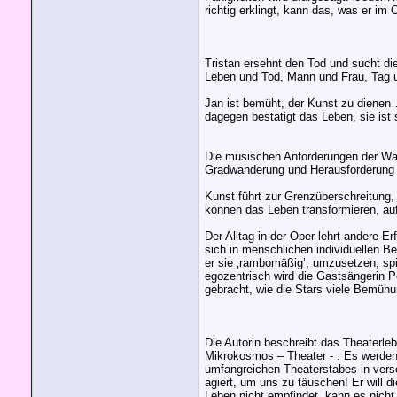
richtig erklingt, kann das, was er im
Tristan ersehnt den Tod und sucht di
Leben und Tod, Mann und Frau, Tag 
Jan ist bemüht, der Kunst zu dienen
dagegen bestätigt das Leben, sie ist
Die musischen Anforderungen der Wag
Gradwanderung und Herausforderung fü
Kunst führt zur Grenzüberschreitung,
können das Leben transformieren, au
Der Alltag in der Oper lehrt andere 
sich in menschlichen individuellen B
er sie ‚rambomäßig’, umzusetzen, spi
egozentrisch wird die Gastsängerin Pe
gebracht, wie die Stars viele Bemüh
Die Autorin beschreibt das Theaterleb
Mikrokosmos – Theater - . Es werden 
umfangreichen Theaterstabes in versch
agiert, um uns zu täuschen! Er will d
Leben nicht empfindet, kann es nicht