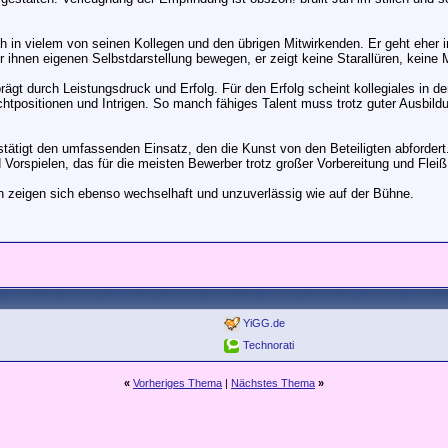
ch in vielem von seinen Kollegen und den übrigen Mitwirkenden. Er geht eher 
der ihnen eigenen Selbstdarstellung bewegen, er zeigt keine Starallüren, keine
prägt durch Leistungsdruck und Erfolg. Für den Erfolg scheint kollegiales in 
chtpositionen und Intrigen. So manch fähiges Talent muss trotz guter Ausbild
estätigt den umfassenden Einsatz, den die Kunst von den Beteiligten abforder
Vorspielen, das für die meisten Bewerber trotz großer Vorbereitung und Fleiß 
 zeigen sich ebenso wechselhaft und unzuverlässig wie auf der Bühne.
YiGG.de
Technorati
«
Vorheriges Thema
|
Nächstes Thema
»