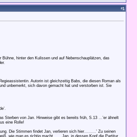
#
1
der Bühne, hinter den Kulissen und auf Nebenschauplätzen, das
er.
gieassistentin. Autorin ist gleichzeitig Babs, die diesen Roman als
s und unbemerkt, sich davon gemacht hat und verstorben ist. Sie
de’.
s Sterben von Jan. Hinweise gibt es bereits früh, S.13 …’er ähnelt
us eine Rolle!
gung. Die Stimmen findet Jan, verlieren sich hier………’ Zu seinen
er weiß, wie man es richtig macht…….Jan, in dessen Kopf die Partitur