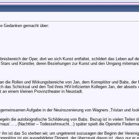
lle Gedanken gemacht über:
nisbereich der Oper, dort wo sich Kunst entfaltet, schildert das Leben auf 
Stars und Künstler, deren Beziehungen zur Kunst und den Umgang miteinand
n die Rollen und Wirkungsbereiche von Jan, dem Korrepititor und Babs, der Re
urch das Schicksal und den Tod ihres HIV-Infizierten Kollegen Jan, der abseit
t an einem kleinen Provinztheater in Neustadt.
 gemeinsamen Aufgabe in der Neuinszenierung von Wagners ‚Tristan und Isol
geln die autobiografische Schilderung von Babs. Bezug ist in vielen Teilen da
ermaus’… ‚ (Nachttier – Todessehnsucht…) später spielt die Operette Flederma
ihn ist das So sterben wir, um ungetrennt sozusagen der Beginn der Vereini
orrepititor ist ein ausgebildeter Dirigent, der überzeugt davon ist, dass nur 