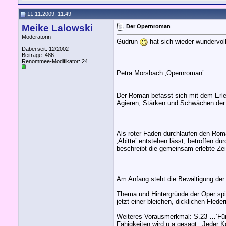
11.11.2009, 11:49
Meike Lalowski
Der Opernroman
Moderatorin
Gudrun
hat sich wieder wundervo
Dabei seit: 12/2002
Beiträge: 486
Renommee-Modifikator:
24
Petra Morsbach ‚Opernroman’
Der Roman befasst sich mit dem Erleb
Agieren, Stärken und Schwächen der 
Als roter Faden durchlaufen den Roma
‚Abitte’ entstehen lässt, betroffen d
beschreibt die gemeinsam erlebte Zei
Am Anfang steht die Bewältigung der
Thema und Hintergründe der Oper spie
jetzt einer bleichen, dicklichen Fled
Weiteres Vorausmerkmal: S.23 …’Für 
Fähigkeiten wird u.a.gesagt: ‚Jeder K