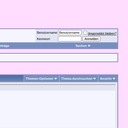
Benutzername
Angemeldet bleiben?
Kennwort
iträge
Suchen
Themen-Optionen
Thema durchsuchen
Ansicht