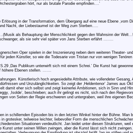
 Orchestergraben hört, nur als brutale Parodie empfinden….’
e Erlösung in der Transformation, dem Übergang auf eine neue Ebene ,vom Die
und Nacht, der Liebestaumel ist der Weg zum Sterben…..
….(Musik als Behauptung der Menschlichkeit gegen den Wahnsinn der Welt…!
 schwanger, als sie sehr viel später von Jans Sterben erfährt ……..
nerschen Oper spielen in der Inszenierung neben dem weiteren Theater- und 
r jeden Künstler, so wie die Todesarie von Tristan nur von wenigen Tenören 
 S.29 ‚Das Publikum unterwirft sich mit einem Schrei.’ Die Kunst hat gewon
f höhere Ebenen stellen. …….
Erfahrungen. Künstlerisch hoch angesiedelte Attribute, wie vollendeter Gesan
edürfnissen und Unzulänglichkeiten. So zeigt der ‚Heldentenor’ James aus Okla
elt damit eher sich selbst und zeigt keinerlei Ambitionen, sich in Sinn und 
ggy, ‚Isolde’, beschrieben; auch ihr gelingt es nicht, sich nach den Regievors
ungen von Seiten der Regie erschweren und untergraben, weil ihre eigenen Be
en in schillernden Episoden bis in den letzten Winkel hinter der Bühne. Man 
in grotesker, teilweise leichter, liebevoller Form die menschlichen Schwäche
iedensten Situationen verdeutlicht. Jan leidet unter diesen Strukturen, weil 
ie Kunst unter seinen Willen zwingen, aber die Kunst lässt sich nicht zwinge
 gestalten. Verleugnung der Empfindung ist obszön! brüllt Jan im stillen und