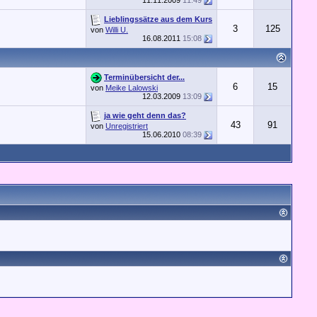
11.11.2009
11:49
Lieblingssätze aus dem Kurs
3
125
von
Willi U.
16.08.2011
15:08
Terminübersicht der...
6
15
von
Meike Lalowski
12.03.2009
13:09
ja wie geht denn das?
43
91
von
Unregistriert
15.06.2010
08:39