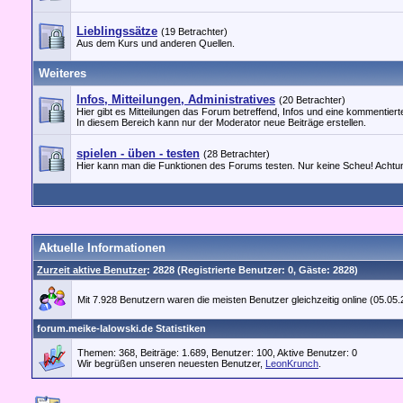
Lieblingssätze
(19 Betrachter)
Aus dem Kurs und anderen Quellen.
Weiteres
Infos, Mitteilungen, Administratives
(20 Betrachter)
Hier gibt es Mitteilungen das Forum betreffend, Infos und eine kommentierte
In diesem Bereich kann nur der Moderator neue Beiträge erstellen.
spielen - üben - testen
(28 Betrachter)
Hier kann man die Funktionen des Forums testen. Nur keine Scheu! Achtung,
Aktuelle Informationen
Zurzeit aktive Benutzer
: 2828 (Registrierte Benutzer: 0, Gäste: 2828)
Mit 7.928 Benutzern waren die meisten Benutzer gleichzeitig online (05.05
forum.meike-lalowski.de Statistiken
Themen: 368, Beiträge: 1.689, Benutzer: 100,
Aktive Benutzer: 0
Wir begrüßen unseren neuesten Benutzer,
LeonKrunch
.