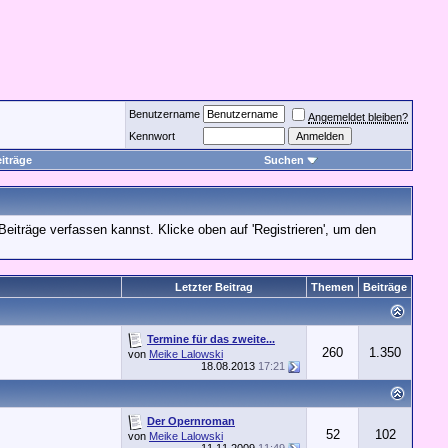
Benutzername
Angemeldet bleiben?
Kennwort
iträge
Suchen
Beiträge verfassen kannst. Klicke oben auf 'Registrieren', um den
Letzter Beitrag
Themen
Beiträge
Termine für das zweite...
260
1.350
von
Meike Lalowski
18.08.2013
17:21
Der Opernroman
52
102
von
Meike Lalowski