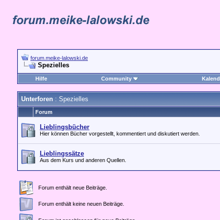
forum.meike-lalowski.de
Spezielles
Hilfe
Community
Kalend
Unterforen
: Spezielles
Forum
Lieblingsbücher
Hier können Bücher vorgestellt, kommentiert und diskutiert werden.
Lieblingssätze
Aus dem Kurs und anderen Quellen.
Forum enthält neue Beiträge.
Forum enthält keine neuen Beiträge.