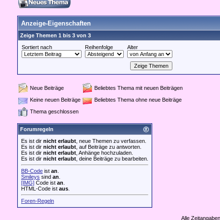
Anzeige-Eigenschaften
Zeige Themen 1 bis 3 von 3
Sortiert nach
Reihenfolge
Alter
Neue Beiträge
Beliebtes Thema mit neuen Beiträgen
Keine neuen Beiträge
Beliebtes Thema ohne neue Beiträge
Thema geschlossen
Forumregeln
Es ist dir
nicht erlaubt
, neue Themen zu verfassen.
Es ist dir
nicht erlaubt
, auf Beiträge zu antworten.
Es ist dir
nicht erlaubt
, Anhänge hochzuladen.
Es ist dir
nicht erlaubt
, deine Beiträge zu bearbeiten.
BB-Code
ist
an
.
Smileys
sind
an
.
[IMG]
Code ist
an
.
HTML-Code ist
aus
.
Foren-Regeln
Alle Zeitangaben