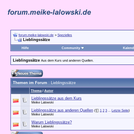
forum.meike-lalowski.de
>
Spezielles
Lieblingssätze
Hilfe
Community
Kalend
Lieblingssätze
Aus dem Kurs und anderen Quellen.
Themen im Forum
: Lieblingssätze
Thema
/
Autor
Lieblingssätze aus dem Kurs
Meike Lalowski
Lieblingssätze aus anderen Quellen
(
1
2
3
...
Letzte Seite
)
Meike Lalowski
Warum Lieblingssätze?
Meike Lalowski