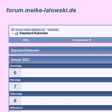
forum.meike-lalowski.de
>
Kalender
Standard-Kalender
Hilfe
Community
Standard-Kalender
Januar 2013
Sonntag
6
Montag
7
Dienstag
8
Mittwoch