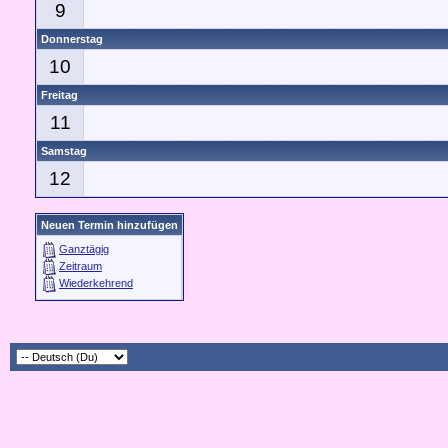
9
Donnerstag
10
Freitag
11
Samstag
12
Neuen Termin hinzufügen
Ganztägig
Zeitraum
Wiederkehrend