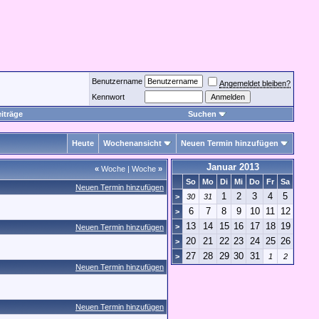
Benutzername
Angemeldet bleiben?
Kennwort
iträge
Suchen
Heute
Wochenansicht
Neuen Termin hinzufügen
Januar 2013
«
Woche
|
Woche
»
So
Mo
Di
Mi
Do
Fr
Sa
Neuen Termin hinzufügen
1
2
3
4
5
>
30
31
6
7
8
9
10
11
12
>
13
14
15
16
17
18
19
>
Neuen Termin hinzufügen
20
21
22
23
24
25
26
>
27
28
29
30
31
>
1
2
Neuen Termin hinzufügen
Neuen Termin hinzufügen