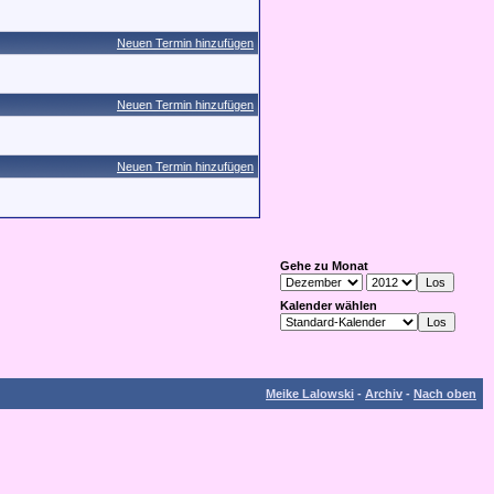
Neuen Termin hinzufügen
Neuen Termin hinzufügen
Neuen Termin hinzufügen
Gehe zu Monat
Kalender wählen
Meike Lalowski
-
Archiv
-
Nach oben