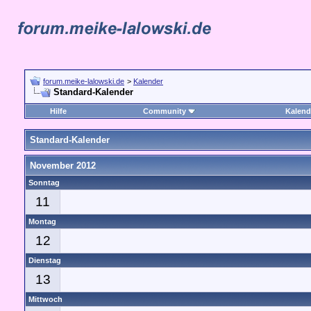
forum.meike-lalowski.de
>
Kalender
Standard-Kalender
Hilfe
Community
Kalend
Standard-Kalender
November 2012
Sonntag
11
Montag
12
Dienstag
13
Mittwoch