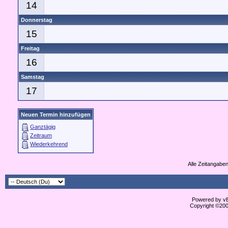
14
Donnerstag
15
Freitag
16
Samstag
17
Neuen Termin hinzufügen
Ganztägig
Zeitraum
Wiederkehrend
Alle Zeitangaben
Powered by vBu
Copyright ©2000