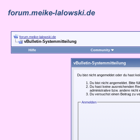
forum.meike-lalowski.de
vBulletin-Systemmitteilung
Hilfe
Community
vBulletin-Systemmitteilung
Du bist nicht angemeldet oder du hast kei
Du bist nicht angemeldet. Bitte fü
Du hast keine ausreichenden Rech
administrative bzw. andere nicht 
Du versuchst einen Beitrag zu ve
Anmelden