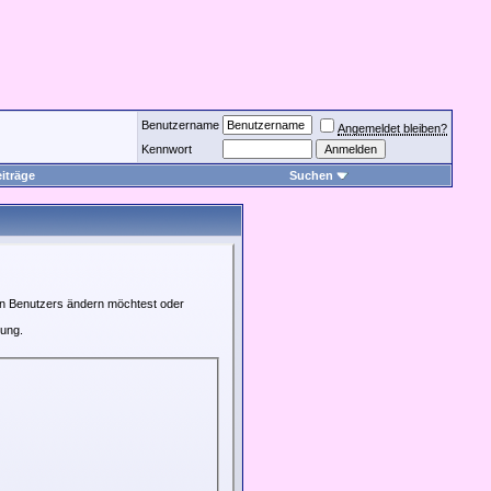
Benutzername
Angemeldet bleiben?
Kennwort
iträge
Suchen
ren Benutzers ändern möchtest oder
rung.